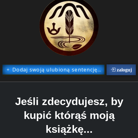
Dodaj swoją ulubioną sentencję...
zaloguj
Jeśli zdecydujesz, by
kupić którąś moją
książkę...