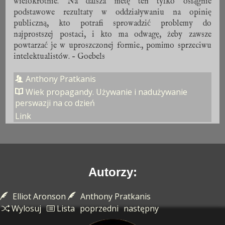
wielokrotnie. Na dalsza metę ten tylko osiągnie
podstawowe rezultaty w oddziaływaniu na opinię
publiczną, kto potrafi sprowadzić problemy do
najprostszej postaci, i kto ma odwagę, żeby zawsze
powtarzać je w uproszczonej formie., pomimo sprzeciwu
intelektualistów. – Goebels
Anthony Pratkanis
Wiek propagandy. Używanie i nadużywanie
perswazji na co dzień
Link
Autorzy:
Elliot Aronson
Anthony Pratkanis
Wylosuj
Lista
poprzedni
następny