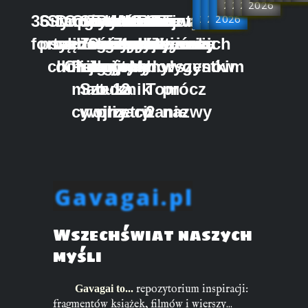
w
w
2027
w
2026
2026
2026
36
Siły
Starożytna
Drogi
Opowieści
Chiny
Sun
Traktat
Prawidła
Kalendarz
Wzorce
Wzorce
Oni
Portrety
Oni
Tajwan
Feudalizm
2025
2026
2026
forteli
psychohistorii
mądrość
wędrownych
z dawnych
一
Zi
Sztuka
geopolitycznej
geopolityczny
Zwyciężania
zwyciężania
albo
tajwańskich
albo
we
chińska
doradców
Chin
Pulsujący
i jego
wojny
gry
tom
tom
My!
aborygenów
my!
wszystkim
matecznik
Sztuka
o
1
2
Tom
prócz
cywilizacji
wojny
przetrwanie
2
nazwy
Gavagai.pl
Wszechświat naszych
myśli
Gavagai to...
repozytorium inspiracji:
fragmentów książek, filmów i wierszy...