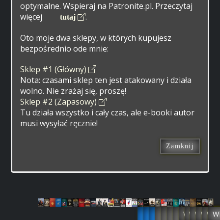
optymalne. Wspieraj na Patronite.pl. Przeczytaj
więcej
.
tutaj
Oto moje dwa sklepy, w których kupujesz
bezpośrednio ode mnie:
Sklep #1 (Główny)
Nota: czasami sklep ten jest atakowany i działa
wolno. Nie zrażaj się, proszę!
Sklep #2 (Zapasowy)
Tu działa wszystko i cały czas, ale e-booki autor
musi wysyłać ręcznie!
Zamknij
Już
Już
Już
Rok
Rok
Rok
Rok
Wkrótce
Wkrótc
Wkrót
Wkró
Wk
W