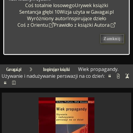
Coś totalnie losowego
Urywek książki
Sentancja głębi 10
Wizja użyta w Gavagai.pl
Wyróżniony autor
Inspirujące dzieło
Coś z Orientu
Prawidło z książki Autora
Zamknij
Wiek propagandy.
Gavagai.pl
Inspirujące książki
Używanie i nadużywanie perswazji na co dzień: