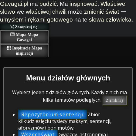
Gavagai.pl
ma
budzić
. Ma
inspirować
.
Właściwe
słowo
we
właściwej chwili
może
zmienić
świat
一
umysłem
i
rękami
gotowego
na te
słowa
człowieka
.
Zanspiruj się!
Mapa
Mapa
Gavagai
Inspiracje
Mapa
inspiracji
Menu działów głównych
Wybierz jeden z działów głównych. Każdy z nich ma
kilka tematów podległych.
Zamknij
Repozytorium sentencji
Zbiór
kilkudziesięciu tysięcy maksym, sentencji,
aforyzmów i bon motów.
Wszechświat
Gwiazdy, astronomia i