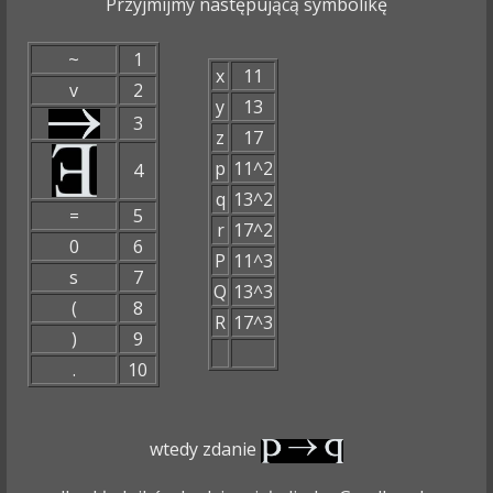
Przyjmijmy następującą symbolikę
~
1
x
11
v
2
y
13
3
z
17
p
11^2
4
q
13^2
=
5
r
17^2
0
6
P
11^3
s
7
Q
13^3
(
8
R
17^3
)
9
.
10
wtedy zdanie