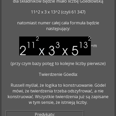
dla składników będzie miało liczbę Goedlowską
11^2 x 3 x 13^2 (czyli 61 347)
natomiast numer całej cała formuła będzie
następujący:
=m
(przy czym bazy potęg to kolejne liczby pierwsze)
Twierdzenie Göedla:
Russell myślał, że logika to konstruowanie. Gödel
mówi, że twierdzenia trzeba odszyfrować, a nie
konstruować. Wszystkie twierdzenia już są zapisane
w tym sensie, że istnieją liczby.
Predykaty: