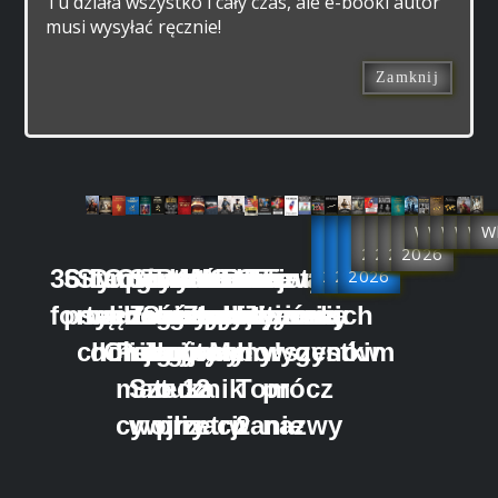
Tu działa wszystko i cały czas, ale e-booki autor
musi wysyłać ręcznie!
Zamknij
Już
Już
Już
Rok
Rok
Rok
Rok
Wkrótce
Wkrótc
Wkrót
Wkró
Wk
W
w
w
2027
w
2026
2026
2026
36
Siły
Starożytna
Drogi
Opowieści
Chiny
Sun
Traktat
Prawidła
Kalendarz
Wzorce
Wzorce
Oni
Portrety
Oni
Tajwan
Feudalizm
2025
2026
2026
forteli
psychohistorii
mądrość
wędrownych
z dawnych
一
Zi
Sztuka
geopolitycznej
geopolityczny
Zwyciężania
zwyciężania
albo
tajwańskich
albo
we
chińska
doradców
Chin
Pulsujący
i jego
wojny
gry
tom
tom
My!
aborygenów
my!
wszystkim
matecznik
Sztuka
o
1
2
Tom
prócz
cywilizacji
wojny
przetrwanie
2
nazwy