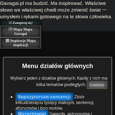
Gavagai.pl
ma
budzić
. Ma
inspirować
.
Właściwe
słowo
we
właściwej chwili
może
zmienić
świat
一
umysłem
i
rękami
gotowego
na te
słowa
człowieka
.
Zanspiruj się!
Mapa
Mapa
Gavagai
Inspiracje
Mapa
inspiracji
Menu działów głównych
Wybierz jeden z działów głównych. Każdy z nich ma
kilka tematów podległych.
Zamknij
Repozytorium sentencji
Zbiór
kilkudziesięciu tysięcy maksym, sentencji,
aforyzmów i bon motów.
Wszechświat
Gwiazdy, astronomia i