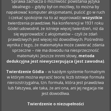
Sprawa zachacza o możliwość powstania języka
idealnego – gdyby był on możliwy, to można by
napakować komputer aksjomatami, puścić go w ruch
i czekać spokojnie na to aż wyprowadzi
wszystkie
twierdzenia prawdziwe. Na konferencji w 1931 roku
Gödel udowodnił, że istnieje więcej twierdzeń, niż da
się wyprowadzić z aksjomatów – czyli że zdań
prawdziwych jest więcej niż dowodliwych. Pośrednio
wynika z tego, że matematyka może zawierać zdania
sprzeczne – nie ma dowodu na niesprzeczność
matematyki. Jeszcze innmi słowy,
metoda
dedukcyjna jest niewyczerpująca (jest zawodna)
.
Twierdzenie Gödla
– w każdym systemie formalnym
w którym można wyrazić teorię liczb istnieje formuła
nierozstrzygalna, tzn. formuła, która jest prawdziwa
lub fałszywa, ale taka, że ani ona, ani jej negacja nie
jest dowodliwa.
Twierdzenie o niezupełności