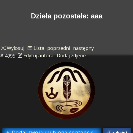
Dzieła pozostałe: aaa
Wylosuj
Lista
poprzedni
następny
# 4995
Edytuj autora
Dodaj zdjęcie
Dodaj swoją ulubioną sentencję...
zaloguj