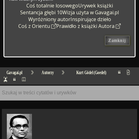
Coś totalnie losowego
Urywek książki
Sentancja głębi 10
Wizja użyta w Gavagai.pl
Wyróżniony autor
Inspirujące dzieło
Coś z Orientu
Prawidło z książki Autora
Zamknij
Gavagai.pl
Autorzy
Kurt Gödel (Goedel)