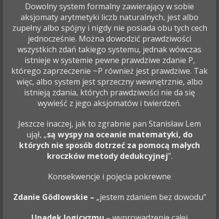
Dowolny system formalny zawierający w sobie
aksjomaty arytmetyki liczb naturalnych, jest albo
zupełny albo spójny i nigdy nie posiada obu tych cech
jednocześnie. Można dowodzić prawdziwości
wszystkich zdań takiego systemu, jednak wówczas
istnieje w systemie pewne prawdziwe zdanie P,
którego zaprzeczenie ~P również jest prawdziwe. Tak
więc, albo system jest sprzeczny wewnętrznie, albo
istnieją zdania, których prawdziwości nie da się
wywieść z jego aksjomatów i twierdzeń.
Jeszcze inaczej, jak to zgrabnie pan Stanisław Lem
ujął, „
są wyspy na oceanie matematyki, do
których nie sposób dotrzeć za pomocą małych
kroczków metody dedukcyjnej
”.
Konsekwencje i pojęcia pokrewne
Zdanie Gödlowskie –
„jestem zdaniem bez dowodu”
Upadek logicyzmu
– wyprowadzenie całej