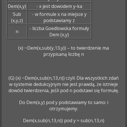
Dem(x,y)
- x jest dowodem y-ka
Sub
- w formule x na miejsce y
(x,y,z)
podstawiamy z
- liczba Goedlowska formuły
n
Dem (x,y)
(x) ~Dem(x,sub(y,13,y)) – to twierdzenie ma
przypisaną liczbę n
(G) (x) ~Dem(x,sub(n,13,n)) czyli: Dla wszystkich zdań
w systemie dedukcyjnym nie jest prawdą, że istnieje
dowód twierdzenia, jeśli pod n podstawi się formułę.
Do Dem(x,y) pod y podstawiamy to samo: i
otrzymujemy:
Dem(x,sub(n,13,n)) pod y = sub(n,13,n)