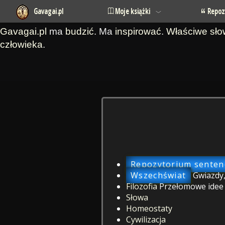
Gavagai.pl
Moje książki
Repoz
Gavagai.pl
ma
budzić
. Ma
inspirować
.
Właściwe sł
człowieka
.
Repozytorium sentenc
Wszechświat
Gwiazdy,
Filozofia
Przełomowe idee o
Słowa
Homeostaty
Cywilizacja