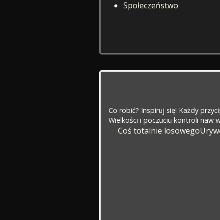
Społeczeństwo
Co robić? Inspiruj się! Każdy przy
Wielkości i poczuciu kontroli naw
Coś totalnie losowego
Urywe