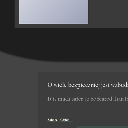
O wiele bezpieczniej jest wzbudz
It is much safer to be feared than l
Zobacz
Głębia: -