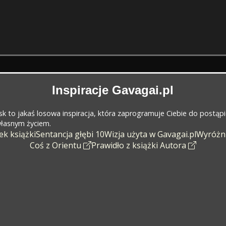
Inspiracje Gavagai.pl
cisk to jakaś losowa inspiracja, która zaprogramuje Ciebie do postąp
 własnym życiem.
k książki
Sentancja głębi 10
Wizja użyta w Gavagai.pl
Wyróżn
Coś z Orientu
Prawidło z książki Autora