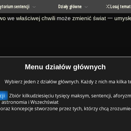
ytorium sentencji
Działy główne
Losuj temat
owo
we
właściwej chwili
może
zmienić
świat
一
umysł
Menu działów głównych
Wybierz jeden z działów głównych. Każdy z nich ma kilka
ji
Zbiór kilkudziesięciu tysięcy maksym, sentencji, afory
 astronomia i Wszechświat
raz koncepcje stworzone przez tych, którzy chcą zrozumieć