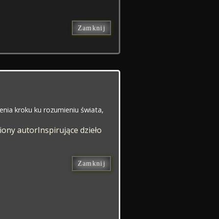
Zamknij
ienia kroku ku rozumieniu świata,
iony autor
Inspirujące dzieło
Zamknij