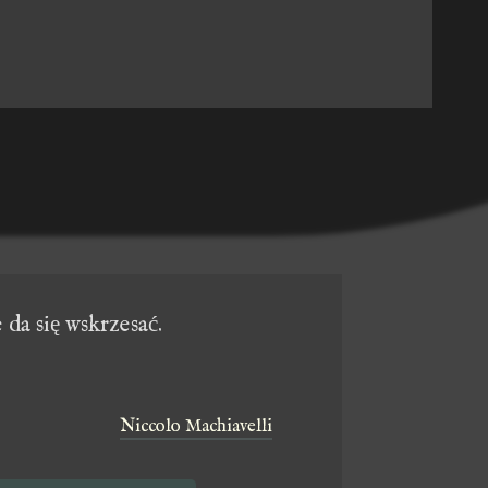
:
 da się wskrzesać.
Niccolo Machiavelli