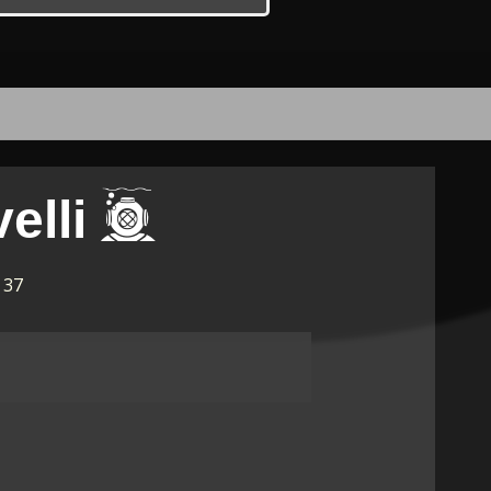
elli
 37