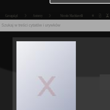
Gavagai.pl
Autorzy
Niccolo Machiavelli