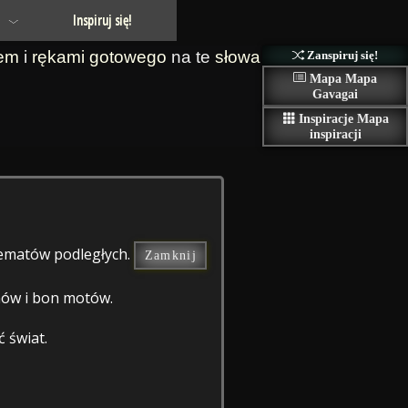
Inspiruj się!
em
i
rękami
gotowego
na te
słowa
Zanspiruj się!
Mapa
Mapa
Gavagai
Inspiracje
Mapa
inspiracji
 tematów podległych.
Zamknij
zmów i bon motów.
 świat.