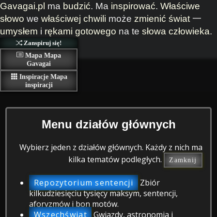
Gavagai.pl
ma
budzić
. Ma
inspirować
.
Właściwe
słowo
we
właściwej chwili
może
zmienić
świat
一
umysłem
i
rękami
gotowego
na te
słowa
człowieka
.
Zanspiruj się!
Mapa
Mapa
Gavagai
Inspiracje
Mapa
inspiracji
Menu działów głównych
Wybierz jeden z działów głównych. Każdy z nich ma
kilka tematów podległych.
Zamknij
Repozytorium sentencji
Zbiór
kilkudziesięciu tysięcy maksym, sentencji,
aforyzmów i bon motów.
Wszechświat
Gwiazdy, astronomia i