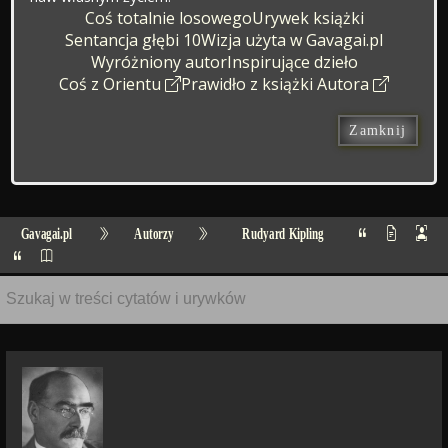
Coś totalnie losowego
Urywek książki
Sentancja głębi 10
Wizja użyta w Gavagai.pl
Wyróżniony autor
Inspirujące dzieło
Coś z Orientu
Prawidło z książki Autora
Zamknij
Gavagai.pl
Autorzy
Rudyard Kipling