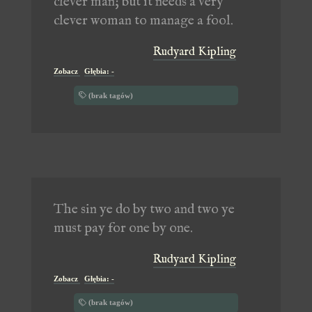
clever man; but it needs a very
clever woman to manage a fool.
Rudyard Kipling
Zobacz
Głębia: -
(brak tagów)
The sin ye do by two and two ye
must pay for one by one.
Rudyard Kipling
Zobacz
Głębia: -
(brak tagów)