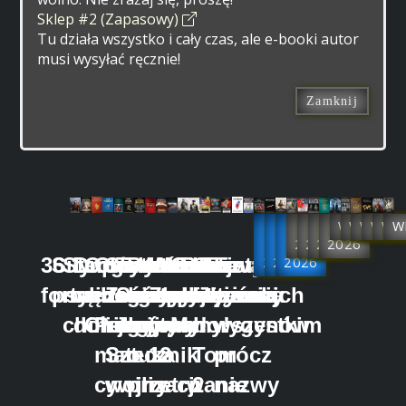
Sklep #2 (Zapasowy)
Tu działa wszystko i cały czas, ale e-booki autor
musi wysyłać ręcznie!
Zamknij
Już
Już
Już
Rok
Rok
Rok
Rok
Wkrótce
Wkrótc
Wkrót
Wkró
Wk
W
w
w
2027
w
2026
2026
2026
36
Siły
Starożytna
Drogi
Opowieści
Chiny
Sun
Traktat
Prawidła
Kalendarz
Wzorce
Wzorce
Oni
Portrety
Oni
Tajwan
Feudalizm
2025
2026
2026
forteli
psychohistorii
mądrość
wędrownych
z dawnych
一
Zi
Sztuka
geopolitycznej
geopolityczny
Zwyciężania
zwyciężania
albo
tajwańskich
albo
we
chińska
doradców
Chin
Pulsujący
i jego
wojny
gry
tom
tom
My!
aborygenów
my!
wszystkim
matecznik
Sztuka
o
1
2
Tom
prócz
cywilizacji
wojny
przetrwanie
2
nazwy