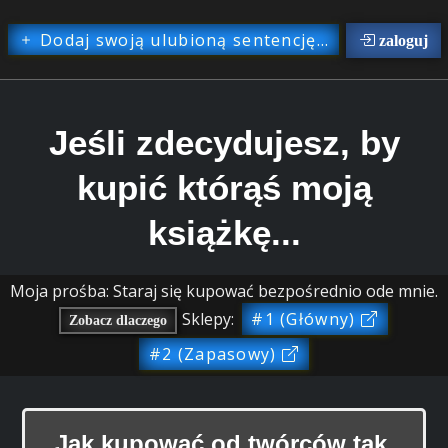
Dodaj swoją ulubioną sentencję...
zaloguj
Jeśli zdecydujesz, by
kupić którąś moją
książkę...
Moja prośba: Staraj się kupować bezpośrednio ode mnie.
Sklepy:
#1 (Główny)
Zobacz dlaczego
#2 (Zapasowy)
Jak kupować od twórców tak,