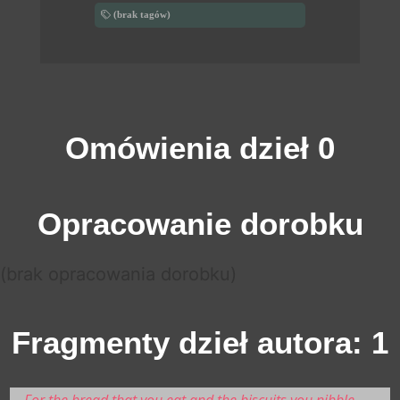
(brak tagów)
Omówienia dzieł 0
Opracowanie dorobku
(brak opracowania dorobku)
Fragmenty dzieł autora: 1
For the bread that you eat and the biscuits you nibble,