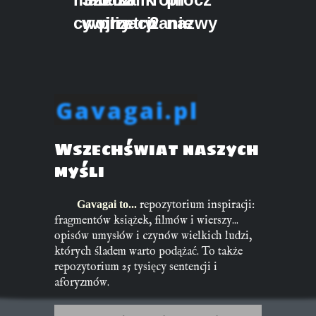
cywilizacji
wojny
przetrwanie
2
nazwy
Gavagai.pl
Wszechświat naszych
myśli
Gavagai to...
repozytorium inspiracji:
fragmentów książek, filmów i wierszy...
opisów umysłów i czynów wielkich ludzi,
których śladem warto podążać. To także
repozytorium 25 tysięcy sentencji i
aforyzmów.