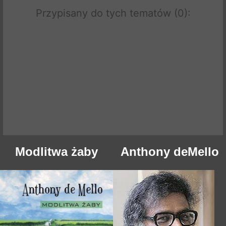
Przypisany do tych tematów (0):
Modlitwa żaby
Anthony deMello