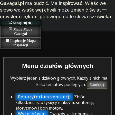
Gavagai.pl
ma
budzić
. Ma
inspirować
.
Właściwe
słowo
we
właściwej chwili
może
zmienić
świat
一
umysłem
i
rękami
gotowego
na te
słowa
człowieka
.
Zanspiruj się!
Mapa
Mapa
Gavagai
Inspiracje
Mapa
inspiracji
Menu działów głównych
Wybierz jeden z działów głównych. Każdy z nich ma
kilka tematów podległych.
Zamknij
Repozytorium sentencji
Zbiór
kilkudziesięciu tysięcy maksym, sentencji,
aforyzmów i bon motów.
Wszechświat
Gwiazdy, astronomia i