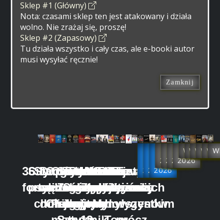
Sklep #1 (Główny)
Nota: czasami sklep ten jest atakowany i działa
wolno. Nie zrażaj się, proszę!
Sklep #2 (Zapasowy)
Tu działa wszystko i cały czas, ale e-booki autor
musi wysyłać ręcznie!
Zamknij
Już
Już
Już
Rok
Rok
Rok
Rok
Wkrótce
Wkrótc
Wkrót
Wkró
Wk
W
w
w
2027
w
2026
2026
2026
36
Siły
Starożytna
Drogi
Opowieści
Chiny
Sun
Traktat
Prawidła
Kalendarz
Wzorce
Wzorce
Oni
Portrety
Oni
Tajwan
Feudalizm
2025
2026
2026
forteli
psychohistorii
mądrość
wędrownych
z dawnych
一
Zi
Sztuka
geopolitycznej
geopolityczny
Zwyciężania
zwyciężania
albo
tajwańskich
albo
we
chińska
doradców
Chin
Pulsujący
i jego
wojny
gry
tom
tom
My!
aborygenów
my!
wszystkim
matecznik
Sztuka
o
1
2
Tom
prócz