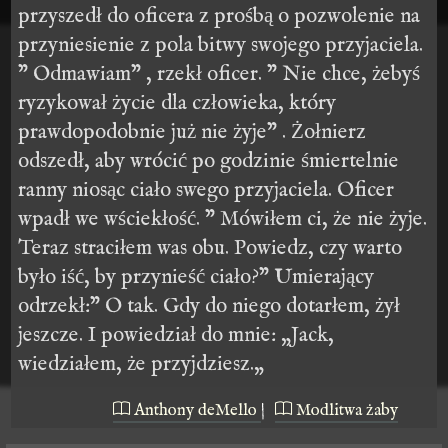
przyszedł do oficera z prośbą o pozwolenie na
przyniesienie z pola bitwy swojego przyjaciela.
” Odmawiam” , rzekł oficer. ” Nie chce, żebyś
ryzykował życie dla człowieka, który
prawdopodobnie już nie żyje” . Żołnierz
odszedł, aby wrócić po godzinie śmiertelnie
ranny niosąc ciało swego przyjaciela. Oficer
wpadł we wściekłość. ” Mówiłem ci, że nie żyje.
Teraz straciłem was obu. Powiedz, czy warto
było iść, by przynieść ciało?” Umierający
odrzekł:” O tak. Gdy do niego dotarłem, żył
jeszcze. I powiedział do mnie: „Jack,
wiedziałem, że przyjdziesz.„
Anthony deMello
|
Modlitwa żaby