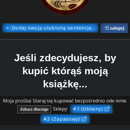
Dodaj swoją ulubioną sentencję...
zaloguj
Jeśli zdecydujesz, by
kupić którąś moją
książkę...
Moja prośba: Staraj się kupować bezpośrednio ode mnie.
Sklepy:
#1 (Główny)
Zobacz dlaczego
#2 (Zapasowy)