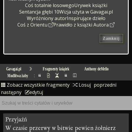
Coś totalnie losowego
Urywek książki
Sentancja głębi 10
Wizja użyta w Gavagai.pl
Wyróżniony autor
Inspirujące dzieło
Coś z Orientu
Prawidło z książki Autora
Zamknij
Gavagai.pl
Fragmenty książek
Anthony deMello
:
Modlitwa żaby
Zobacz wszystkie fragmenty
Losuj
poprzedni
następny
edytuj
Przyjaźń
W czasie przerwy w bitwie pewien żołnierz