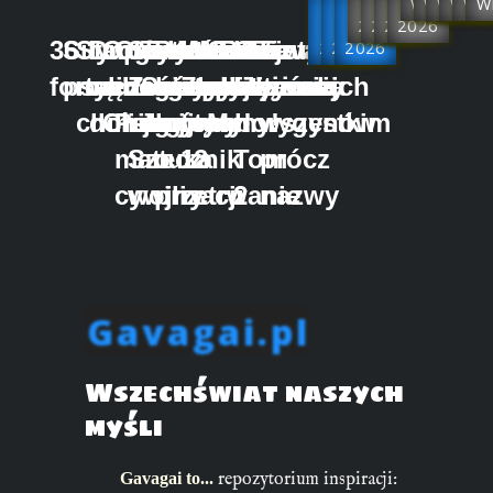
Już
Już
Już
Rok
Rok
Rok
Rok
Wkrótce
Wkrótc
Wkrót
Wkró
Wk
W
w
w
2027
w
2026
2026
2026
36
Siły
Starożytna
Drogi
Opowieści
Chiny
Sun
Traktat
Prawidła
Kalendarz
Wzorce
Wzorce
Oni
Portrety
Oni
Tajwan
Feudalizm
2025
2026
2026
forteli
psychohistorii
mądrość
wędrownych
z dawnych
一
Zi
Sztuka
geopolitycznej
geopolityczny
Zwyciężania
zwyciężania
albo
tajwańskich
albo
we
chińska
doradców
Chin
Pulsujący
i jego
wojny
gry
tom
tom
My!
aborygenów
my!
wszystkim
matecznik
Sztuka
o
1
2
Tom
prócz
cywilizacji
wojny
przetrwanie
2
nazwy
Gavagai.pl
Wszechświat naszych
myśli
Gavagai to...
repozytorium inspiracji: