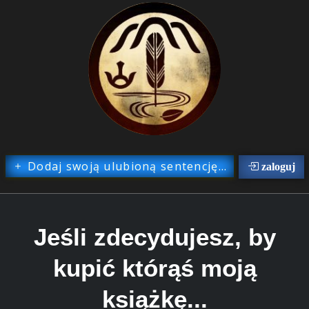
Dodaj swoją ulubioną sentencję...
zaloguj
Jeśli zdecydujesz, by
kupić którąś moją
książkę...