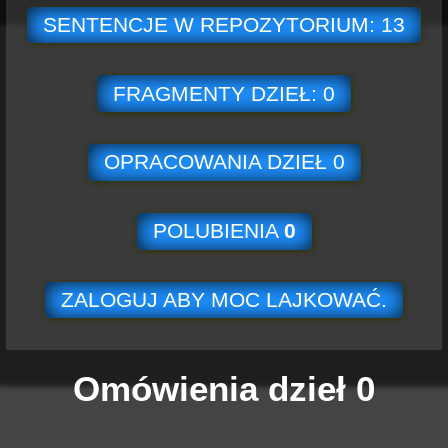
SENTENCJE W REPOZYTORIUM: 13
FRAGMENTY DZIEŁ: 0
OPRACOWANIA DZIEŁ 0
POLUBIENIA
0
ZALOGUJ ABY MOC LAJKOWAĆ.
Omówienia dzieł 0