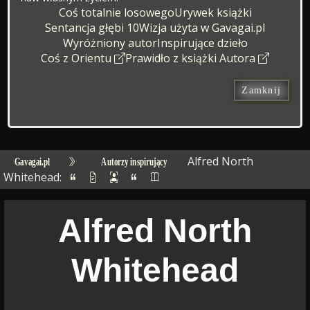
Coś totalnie losowego
Urywek książki
Sentancja głębi 10
Wizja użyta w Gavagai.pl
Wyróżniony autor
Inspirujące dzieło
Coś z Orientu
Prawidło z książki Autora
Zamknij
Alfred North
Gavagai.pl
Autorzy inspirujący
Whitehead:
Alfred North
Whitehead