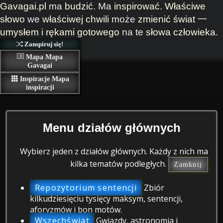
Gavagai.pl
ma
budzić
. Ma
inspirować
.
Właściwe
słowo
we
właściwej chwili
może
zmienić
świat
一
umysłem
i
rękami
gotowego
na te
słowa
człowieka
.
Zanspiruj się!
Mapa
Mapa
Gavagai
Inspiracje
Mapa
inspiracji
Menu działów głównych
Wybierz jeden z działów głównych. Każdy z nich ma
kilka tematów podległych.
Zamknij
Repozytorium sentencji
Zbiór
kilkudziesięciu tysięcy maksym, sentencji,
aforyzmów i bon motów.
Wszechświat
Gwiazdy, astronomia i