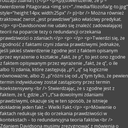
rodzaju zdania (1).</p> <p>(p)(stwierdzenie, że p =
twierdzenie Pitagorasa <img src="../media/filozofia/g-to.jpg"
style="height:14px; width:25px" /> p)<br /> Można również
traktować zwrot „jest prawdziwe”jako właściwy predykat.
</p> <p>Davidsonowi nie udało się znaleźć zadowalającej
teorii na poparcie tezy o redundancji orzekania
prawdziwości o zdaniach.</p> <p> </p> <p>Twierdzi się, że
zgodność z faktami czyni zdania prawdziwymi. Jednakże,
jeśli jakieś stwierdzenie zgodne jest z faktem opisanym
przez wyrażenie o kształcie „fakt, że p”, to jest ono zgodne
z faktem opisywanym przez wyrażenie „fakt, że q”, o ile
albo 1) zdania, które zastępują „p”i „q” są logicznie
równoważne, albo 2) „p”różni się od „q”tym tylko, że pewien
termin indywiduowy został zastąpiony przez termin
koekstensywny.<br /> Stwierdzając, że s zgodne jest z
faktem, że t, gdzie „s”i „t”sa dowolnymi zdaniami
prawdziwymi, okazuje się w ten sposób, że istnieje
dokładnie jeden fakt – Wielki Fakt.</p> <p>Mówienie o
faktach redukuje się do orzekania prawdziwości w
kontekstach – to redundancyjna teoria faktów.<br />
Zdaniem Davidsona musimy zrezygnować z mówienia o