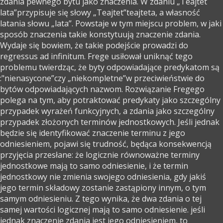
zdania pewnego bytu jako znaczenia. W zdaniu „Teajtet
lata”przypisuje się słowy „Teajtet”teajteta, a własność
latania słowu „lata”. Powstaje w tym miejscu problem, w jaki
sposób znaczenia takie konstytuują znaczenie zdania.
Wydaje się bowiem, że takie podejście prowadzi do
regressus ad infinitum. Frege usiłował uniknąć tego
problemu twierdząc, że byty odpowiadające predykatom są
:"nienasycone”czy „niekompletne”w przeciwieństwie do
bytów odpowiadających nazwom. Rozwiązanie Fregego
polega na tym, aby potraktować predykaty jako szczególny
przypadek wyrażeń funkcyjnych, a zdania jako szczególny
przypadek złożonych terminów jednostkowych. Jeśli jednak
będzie się identyfikować znaczenie terminu z jego
odniesieniem, pojawi się trudność, będąca konsekwencją
przyjęcia przesłane: że logicznie równoważne terminy
jednostkowe mają to samo odniesienie, i że termin
jednostkowy nie zmienia swojego odniesienia, gdy jakiś
jego termin składowy zostanie zastąpiony innym, o tym
samym odniesieniu. Z tego wynika, że dwa zdania o tej
samej wartości logicznej mają to samo odniesienie. jeśli
jednak znaczenie zdania jest jego odniesieniem, to