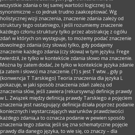
wszystkie zdania o tej samej wartości logicznej są
synonimiczne – co jednak trudno zaakceptować. Wg
holistycznej wizji znaczenia, znaczenie zdania zależy od
struktury tego ostatniego, i jeśli rozumiemy znaczenie
każdego członu struktury tylko przez abstrakcję z ogółu
zdań w których on występuje, to możemy podać znaczenie
dowolnego zdania (czy słowa) tylko, gdy podajemy
znaczenie każdego zdania (czy słowa) w tym języku. Frege
twierdził, że tylko w kontekście zdania słowo ma znaczenie.
Można by zatem dodać, że tylko w kontekście języka zdanie
(a zatem i słowo) ma znaczenie. (T) s jest T wtw. , gdy p
(konwencja T Tarskiego) Teoria znaczenia dla języka L
pokazuje, w jaki sposób znaczenia zdań zależą od
znaczenia słów, jeśli zawiera (rekursywną) definicję prawdy
w L. Związek między definicją prawdy Tarskiego a pojęciem
znaczenia jest następujący: definicja działa poprzez podanie
koniecznych i wystarczających warunków prawdziwości
każdego zdania,a to oznacza podanie w pewien sposób
znaczenia tego zdania; jeśli się zna schematyczne pojęcie
prawdy dla danego języka, to wie się, co znaczy – dla