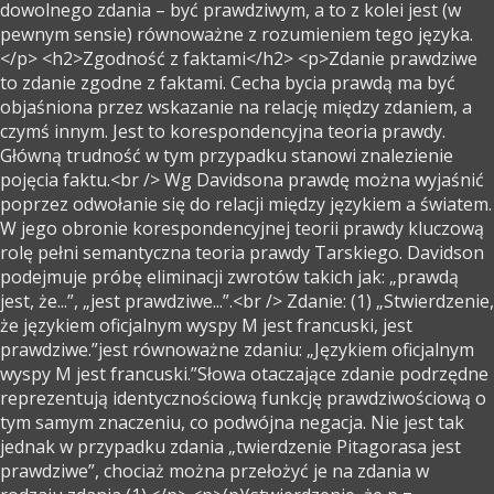
dowolnego zdania – być prawdziwym, a to z kolei jest (w
pewnym sensie) równoważne z rozumieniem tego języka.
</p> <h2>Zgodność z faktami</h2> <p>Zdanie prawdziwe
to zdanie zgodne z faktami. Cecha bycia prawdą ma być
objaśniona przez wskazanie na relację między zdaniem, a
czymś innym. Jest to korespondencyjna teoria prawdy.
Główną trudność w tym przypadku stanowi znalezienie
pojęcia faktu.<br /> Wg Davidsona prawdę można wyjaśnić
poprzez odwołanie się do relacji między językiem a światem.
W jego obronie korespondencyjnej teorii prawdy kluczową
rolę pełni semantyczna teoria prawdy Tarskiego. Davidson
podejmuje próbę eliminacji zwrotów takich jak: „prawdą
jest, że...”, „jest prawdziwe...”.<br /> Zdanie: (1) „Stwierdzenie,
że językiem oficjalnym wyspy M jest francuski, jest
prawdziwe.”jest równoważne zdaniu: „Językiem oficjalnym
wyspy M jest francuski.”Słowa otaczające zdanie podrzędne
reprezentują identycznościową funkcję prawdziwościową o
tym samym znaczeniu, co podwójna negacja. Nie jest tak
jednak w przypadku zdania „twierdzenie Pitagorasa jest
prawdziwe”, chociaż można przełożyć je na zdania w