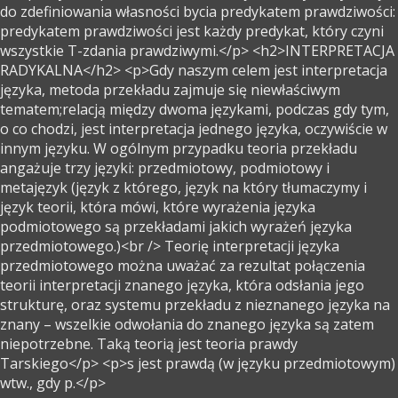
do zdefiniowania własności bycia predykatem prawdziwości:
predykatem prawdziwości jest każdy predykat, który czyni
wszystkie T-zdania prawdziwymi.</p> <h2>INTERPRETACJA
RADYKALNA</h2> <p>Gdy naszym celem jest interpretacja
języka, metoda przekładu zajmuje się niewłaściwym
tematem;relacją między dwoma językami, podczas gdy tym,
o co chodzi, jest interpretacja jednego języka, oczywiście w
innym języku. W ogólnym przypadku teoria przekładu
angażuje trzy języki: przedmiotowy, podmiotowy i
metajęzyk (język z którego, język na który tłumaczymy i
język teorii, która mówi, które wyrażenia języka
podmiotowego są przekładami jakich wyrażeń języka
przedmiotowego.)<br /> Teorię interpretacji języka
przedmiotowego można uważać za rezultat połączenia
teorii interpretacji znanego języka, która odsłania jego
strukturę, oraz systemu przekładu z nieznanego języka na
znany – wszelkie odwołania do znanego języka są zatem
niepotrzebne. Taką teorią jest teoria prawdy
Tarskiego</p> <p>s jest prawdą (w języku przedmiotowym)
wtw., gdy p.</p>