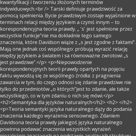
kwantyfikacji i tworzeniu złożonych terminów
indywiduowych.<br /> Tarski definiuje prawdziwość za
pomocą spełnienia. Bycie prawdziwym zostaje wyjaśnione w
terminach relacji między językiem a czymś innym – to
korespondencyjna teoria prawdy. „ 's' jest spełnione przez
wszystkie funkcje”nie ma dokładnie tego samego
znaczenia, które Davidson wiąże z „s jest zgodne z faktami”.
Mają one jednak coś wspólnego: próbują wyrazić relację
między językiem a światem i sa równoważne zwrotowi „s
jest prawdziwe”.</p> <p>Niepowodzenie
korespondencyjnych teorii prawdy opartych na pojęciu
faktu wywodzą się ze wspólnego źródła: z pragnienia
zawarcia w tym, do czego odnosi się zdanie prawdziwe nie
tylko do przedmiotów „o których”jest to zdanie, ale także
wszystkiego, co w tym zdaniu o nich się mówi.</p>
<h2>Semantyka dla języków naturalnych</h2> <h2> </h2>
<p>Teoria semantyki języka naturalnego dąży do podania
znaczenia każdego wyrażenia sensownego. Zdaniem
Davidsona teoria prawdy jakiegoś języka naturalnego
powinna podawać znaczenia wszystkich wyrażeń
niezależnie znaczących na podstawie analizy ich struktury.