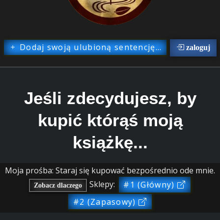
Dodaj swoją ulubioną sentencję...
zaloguj
Jeśli zdecydujesz, by
kupić którąś moją
książkę...
Moja prośba: Staraj się kupować bezpośrednio ode mnie.
Sklepy:
#1 (Główny)
Zobacz dlaczego
#2 (Zapasowy)