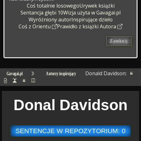
Coś totalnie losowego
Urywek książki
Sentancja głębi 10
Wizja użyta w Gavagai.pl
Wyróżniony autor
Inspirujące dzieło
Coś z Orientu
Prawidło z książki Autora
Zamknij
Donald Davidson:
Gavagai.pl
Autorzy inspirujący
Donal Davidson
SENTENCJE W REPOZYTORIUM: 0