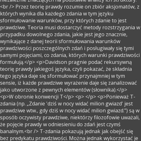
<br /> Przez teorię prawdy rozumie on zbiór aksjomatów, z
których wynika dla każdego zdania w tym języku
sformułowanie warunków, przy których zdanie to jest
prawdziwe. Teoria musi dostarczyć metody rozstrzygania w
przypadku dowolnego zdania, jakie jest jego znacznie,
wynikające z danej teorii sformułowania warunków
prawdziwości poszczególnych zdań i posługiwały się tymi
samymi pojęciami, co zdania, których warunki prawdziwości
formułują.</p> <p>Davidson pragnie podać rekursywną
teorię prawdy jakiegoś języka, czyli pokazać, że składnia
tego języka daje się sformułować przynajmniej w tym
sensie, iż każde prawdziwe wyrażenie daje się zanalizować
jako utworzone z pewnych elementów (słownika).</p>
<p>W obronie konwencji T</p> <p> </p> <p>Ponieważ T-
zdania (np. „Zdanie 'dziś w nocy widać milion gwiazd' jest
prawdziwe wtw., gdy dziś w nocy widać milion gwiazd.”) są w
sposób oczywisty prawdziwe, niektórzy filozofowie uważali,
że pojęcie prawdy w odniesieniu do zdań jest czymś
banalnym.<br /> T-zdania pokazują jednak jak obejść się
bez predykatu prawdziwości. Można jednak wykorzystać je