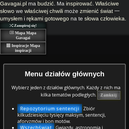
Gavagai.pl
ma
budzić
. Ma
inspirować
.
Właściwe
słowo
we
właściwej chwili
może
zmienić
świat
一
umysłem
i
rękami
gotowego
na te
słowa
człowieka
.
Zanspiruj się!
Mapa
Mapa
Gavagai
Inspiracje
Mapa
inspiracji
Menu działów głównych
Wybierz jeden z działów głównych. Każdy z nich ma
kilka tematów podległych.
Zamknij
Repozytorium sentencji
Zbiór
kilkudziesięciu tysięcy maksym, sentencji,
aforyzmów i bon motów.
Wszechświat
Gwiazdy, astronomia i