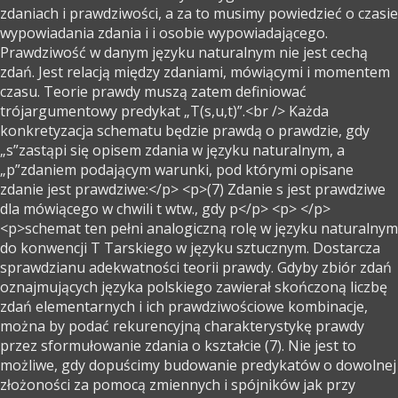
zdaniach i prawdziwości, a za to musimy powiedzieć o czasie
wypowiadania zdania i i osobie wypowiadającego.
Prawdziwość w danym języku naturalnym nie jest cechą
zdań. Jest relacją między zdaniami, mówiącymi i momentem
czasu. Teorie prawdy muszą zatem definiować
trójargumentowy predykat „T(s,u,t)”.<br /> Każda
konkretyzacja schematu będzie prawdą o prawdzie, gdy
„s”zastąpi się opisem zdania w języku naturalnym, a
„p”zdaniem podającym warunki, pod którymi opisane
zdanie jest prawdziwe:</p> <p>(7) Zdanie s jest prawdziwe
dla mówiącego w chwili t wtw., gdy p</p> <p> </p>
<p>schemat ten pełni analogiczną rolę w języku naturalnym
do konwencji T Tarskiego w języku sztucznym. Dostarcza
sprawdzianu adekwatności teorii prawdy. Gdyby zbiór zdań
oznajmujących języka polskiego zawierał skończoną liczbę
zdań elementarnych i ich prawdziwościowe kombinacje,
można by podać rekurencyjną charakterystykę prawdy
przez sformułowanie zdania o kształcie (7). Nie jest to
możliwe, gdy dopuścimy budowanie predykatów o dowolnej
złożoności za pomocą zmiennych i spójników jak przy