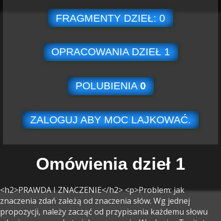
FRAGMENTY DZIEŁ: 0
OPRACOWANIA DZIEŁ 1
POLUBIENIA
0
ZALOGUJ ABY MOC LAJKOWAĆ.
Omówienia dzieł 1
<h2>PRAWDA I ZNACZENIE</h2> <p>Problem: jak
znaczenia zdań zależą od znaczenia słów. Wg jednej
propozycji, należy zacząć od przypisania każdemu słowu