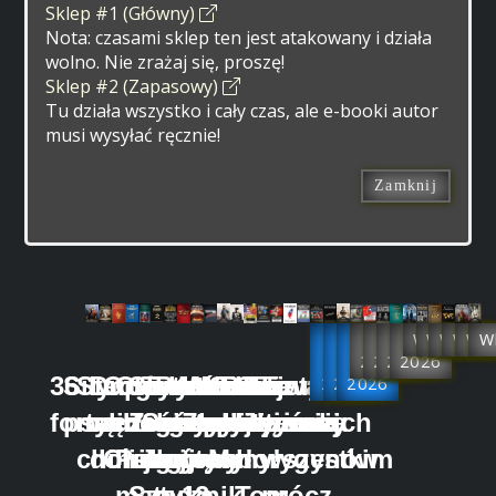
Sklep #1 (Główny)
Nota: czasami sklep ten jest atakowany i działa
wolno. Nie zrażaj się, proszę!
Sklep #2 (Zapasowy)
Tu działa wszystko i cały czas, ale e-booki autor
musi wysyłać ręcznie!
Zamknij
Już
Już
Już
Rok
Rok
Rok
Rok
Wkrótce
Wkrótc
Wkrót
Wkró
Wk
W
w
w
2027
w
2026
2026
2026
36
Siły
Starożytna
Drogi
Opowieści
Chiny
Sun
Traktat
Prawidła
Kalendarz
Wzorce
Wzorce
Oni
Portrety
Oni
Tajwan
Feudalizm
2025
2026
2026
forteli
psychohistorii
mądrość
wędrownych
z dawnych
一
Zi
Sztuka
geopolitycznej
geopolityczny
Zwyciężania
zwyciężania
albo
tajwańskich
albo
we
chińska
doradców
Chin
Pulsujący
i jego
wojny
gry
tom
tom
My!
aborygenów
my!
wszystkim
matecznik
Sztuka
o
1
2
Tom
prócz