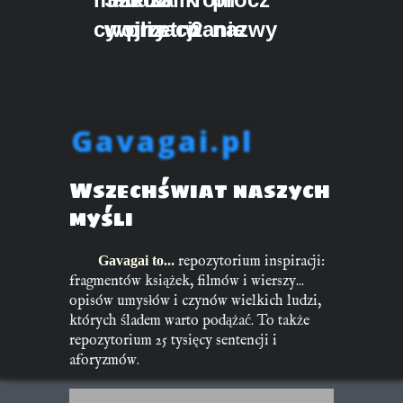
cywilizacji
wojny
przetrwanie
2
nazwy
Gavagai.pl
Wszechświat naszych
myśli
Gavagai to...
repozytorium inspiracji:
fragmentów książek, filmów i wierszy...
opisów umysłów i czynów wielkich ludzi,
których śladem warto podążać. To także
repozytorium 25 tysięcy sentencji i
aforyzmów.