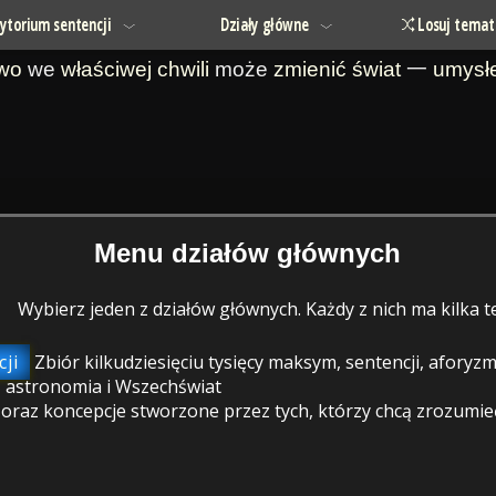
ytorium sentencji
Działy główne
Losuj temat
owo
we
właściwej chwili
może
zmienić
świat
一
umysł
Menu działów głównych
Wybierz jeden z działów głównych. Każdy z nich ma kilka
ji
Zbiór kilkudziesięciu tysięcy maksym, sentencji, afory
 astronomia i Wszechświat
raz koncepcje stworzone przez tych, którzy chcą zrozumieć