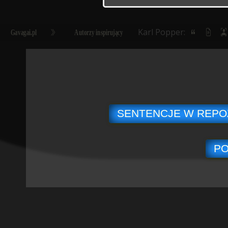
Karl Popper:
Gavagai.pl
Autorzy inspirujący
SENTENCJE W REPO
PO