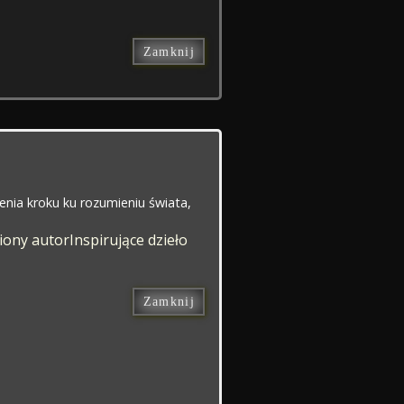
Zamknij
ienia kroku ku rozumieniu świata,
iony autor
Inspirujące dzieło
Zamknij