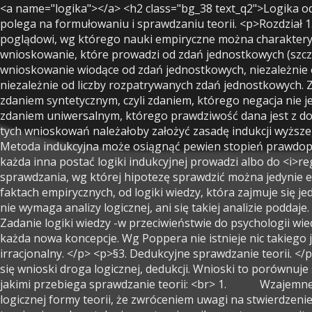
<a name="logika"></a> <h2 class="bg_38 text_q2">Logika odkrycia naukowego</h2> <h1>, tłum U. Niklas, PWN 1977 </h1> <h2>Część I. Wstęp do logiki </h2> <p>Praca naukowa polega na formułowaniu i sprawdzaniu teorii. <p>Rozdział 1. Przegląd niektórych problemów podstawowych. </p> <h1>§1. Problem indukcji. </h1> <p>Popper przeciwstawia się poglądowi, wg którego nauki empiryczne można charakteryzować poprzez fakt stosowanie w nich tzw. metod indukcyjnych. Wnioskowaniem indukcyjnym nazywa się takie wnioskowanie, które prowadzi od zdań jednostkowych (szczegółowych) do zdań uniwersalnych. Z logicznego punktu widzenia wcale nie jest oczywiste, czy uprawnione jest wnioskowanie wiodące od zdań jednostkowych, niezależnie od ich liczby, do zdań uniwersalnych; każdy wniosek na tej drodze osiągnięty zawsze okazać się może fałszywy, niezależnie od liczby rozpatrywanych zdań jednostkowych. Zasada indukcji nie może być prawdą czysto logiczna, jaką jest tautologia lub zdanie analityczne – musi być zatem zdaniem syntetycznym, czyli zdaniem, którego negacja nie jest wewnętrznie sprzeczna. Zasada indukcji łatwo może doprowadzić do sprzeczności. Wg jej zwolenników musiałaby być zdaniem uniwersalnym, którego prawdziwość dana jest z doświadczenia – aby ja uprawomocnić należałoby posłużyć się wnioskowaniami indukcyjnymi, a dla – uprawomocnienia tych wnioskowań należałoby założyć zasadę indukcji wyższego rzędu itd., co prowadzi do <i>regressus ad infinitum. </i>Trudności to są zdaniem Poppera nie do przezwyciężenia. Metoda indukcyjna może osiągnąć pewien stopień prawdopodobieństwa, jest zatem wnioskowaniem probabilistycznym (wg Poppera logika wnioskowań probabilistycznych,, jak każda inna postać logiki indukcyjnej prowadzi albo do <i>regressus ad infinitum, </i>albo do doktryny aprioryzmu). W opozycji do logiki indukcyjnej stoi teoria dedukcyjnej metody sprawdzania, wg której hipotezę sprawdzić można jedynie empirycznie i to wyłącznie po jej sformułowaniu. Wcześniej jednak należy odróżnić psychologie wiedzy, traktującą o faktach empirycznych, od logiki wiedzy, która zajmuje się jedynie relacjami logicznymi. </p> <p>§2 Eliminacja psychologizmu. </p> <p>Akt powzięcia pomysły czy wymyślenia teorii nie wymaga analizy logicznej, ani się takiej analizie poddaje. Analiza logiczna nie zajmuje się pytaniami o fakty, ale wyłącznie pytaniami dotyczącymi prawomocności lub ważności. Zadanie logiki wiedzy -w przeciwieństwie do psychologii wiedzy -polega jedynie na badaniu metod stosowanych w trakcie systematycznego sprawdzania, jakiemu poddać trzeba każda nowa koncepcje. Wg Poppera nie istnieje nic takiego jak logiczna metoda wpadania na nowe pomysły lub logiczna rekonstrukcja tego procesu; każde odkrycie kryje element irracjonalny. </p> <p>§3. Dedukcyjne sprawdzanie teorii. </p> <p>Z nowej koncepcje, wysuniętej prowizorycznie, która nie jest jeszcze w żaden sposób uprawomocniona, wyciąga się wnioski droga logicznej, dedukcji. Wnioski to porównuje się następnie miedzy sobą, by stwierdzić, jakie związki logiczne miedzy nimi zachodzą. Wyróżnić można cztery drogi, jakimi przebiega sprawdzanie teorii: <br> 1. Wzajemne logiczne porównywanie wniosków, dzięki czemu sprawdza się wewnętrzna spójność systemu-,<br> 2. badanie logicznej f