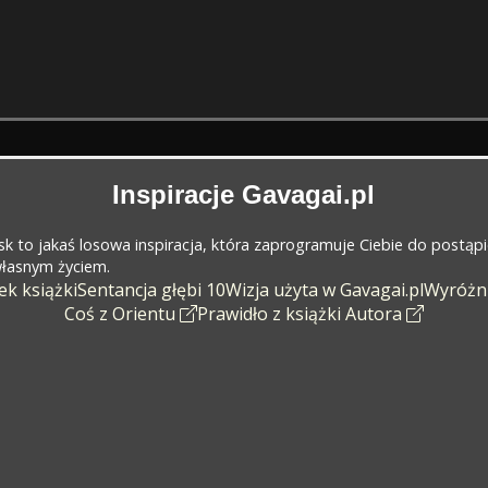
Inspiracje Gavagai.pl
cisk to jakaś losowa inspiracja, która zaprogramuje Ciebie do postąp
 własnym życiem.
k książki
Sentancja głębi 10
Wizja użyta w Gavagai.pl
Wyróżn
Coś z Orientu
Prawidło z książki Autora