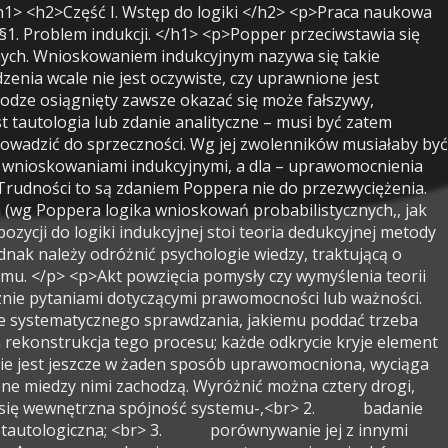
my zdań uniwersalnych. Nie są one bowiem nigdy wyprowadzalne ze zdań jednostkowych, ale mogą stać z nimi w sprzeczności. W konsekwencji można drogą wnioskowań czysto dedukcyjnych <i>(modus tollens) </i>wnosić o fałszywości zdań uniwersalnych na podstawie prawdziwości zdań jednostkowych. Sposobem uniknięcia falsyfikacji może być wprowadzenie <i>ad hoc </i>jakiejś hipotezy; Popper to sposoby jednak wyklucza. </p> <p>§7. Problem „bazy empirycznej”.</p> <p> Aby falsyfikowalność nadawała się na kryterium demarkacji musimy dysponować zdaniami, które mogą posłużyć jako przesłanki we wnioskowaniach falsyfikujących. Są to zdania bazowe (stwierdzające fakt jednostkowy). Związek pomiędzy doznaniami zmysłowymi a zdaniami bazowymi polega na traktowaniu owych doznań jako źródła pewnego typu uzasadnienia dla zdań bazowych. Wg Poppera zdania mogą być logicznie uzasadniane jedynie przez zdania. Odróżnić tutaj należy z jednej strony doznania subiektywne czy uczucia przekonania, które nigdy nie dostarczają uzasadnienia dla zdań, z drugiej strony obiektywne relacje logiczne zachodzące między różnymi systemami twierdzeń naukowych. </p> <p>§8. Obiektywizm naukowy a przekonanie subiektywne. </p> <p>Uzasadnienie jest obiektywne, jeżeli w zasadzie każdy może je sprawdzić i zrozumieć. Zdaniem Poppera teorie naukowe nigdy nie dają się uzasadnić lub zweryfikować w pełni, są jednak sprawdzalne. Obiektywizm twierdzeń naukowych tkwi w fakcie, że podlegają one sprawdzeniu intersubiektywnemu. Jeżeli pozostaniemy wierni żądaniu obiektywizmu twierdzeń naukowych, wówczas zdania należące do empirycznej bazy nauki, musza również być obiektywne, czyli sprawdzalne intersubiektywnie. Jednakże sprawdzalność intersubiektywna implikuje zawsze, że ze zdań, które mają być poddane sprawdzeniu, wydedukować można inne zdania sprawdzalne. Zatem jefi Mania bazowe mają być z kolei same intersubiektywnie sprawdzalne, wówczas nie może być w nauce zdań ostatecznych: nie może być w nauce Man, których w zasadzie nie można odrzucić w drodze falsyfikacji. Powstaje przypuszczenie, że pogląd ten prowadzi do <i>regressus ad infinitum. </i>Tak jednak me jest, gdyż dedukcyjna metoda sprawdzania nie pozwala uznać ltib uzasadnić twierdzeń właśnie sprawdzanych. Sprawdzanie jednak nie może trwać wiecznie. </p> <h2 >Rozdział II. Problemy teorii metody naukowej. </h2> <p>§9. Dlaczego rozstrzygnięcia metodologiczne są niezbędne. </p> <p>Faktem jest, że żadna teoria nie zostanie obalona definitywnie, gdyż zawsze można powiedzieć, że %vyniki eksperymentu nie budzą zaufania. Charakteryzując nauki empiryczne jedynie poprzez formalną lub logiczną strukturą twierdzeń, nie zdołamy wykluczyć z nich metafizyki. Należy je charakteryzować poprzez ich metody. </p> <p>§10. Naturalistyczne podejście do teorii metody. </p> <p>Pogląd pozytywistów, wg którego metodologia jest nauką empiryczną – badaniem faktycznych zachowań naukowych lub faktycznych procedur stosowanych w nauce – można nazwać naturalistycznym. Popper pogląd ten odrzuca jako bezkrytyczny. Jego zwolennicy nie umieją dostrzec, że tam, gdzie jak im się wydaje, odkryli jakiś fakt, zaproponowali jed