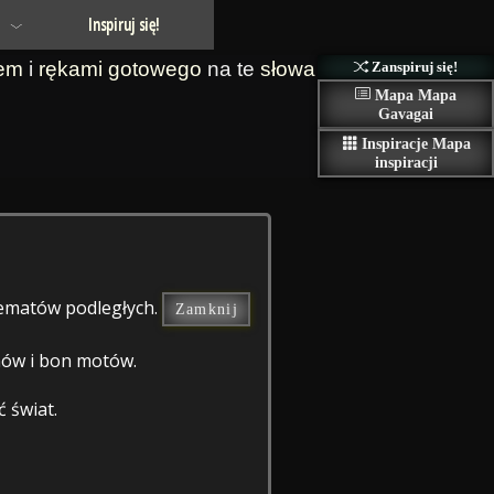
Inspiruj się!
em
i
rękami
gotowego
na te
słowa
Zanspiruj się!
Mapa
Mapa
Gavagai
Inspiracje
Mapa
inspiracji
 tematów podległych.
Zamknij
zmów i bon motów.
 świat.