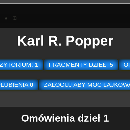
Karl R. Popper
ZYTORIUM: 1
FRAGMENTY DZIEŁ: 5
O
LUBIENIA
0
ZALOGUJ ABY MOC LAJKOW
Omówienia dzieł 1