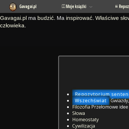
Gavagai.pl
Moje książki
Repoz
Gavagai.pl
ma
budzić
. Ma
inspirować
.
Właściwe sł
człowieka
.
Repozytorium sentenc
Wszechświat
Gwiazdy,
Filozofia
Przełomowe idee o
Słowa
Homeostaty
Cywilizacja