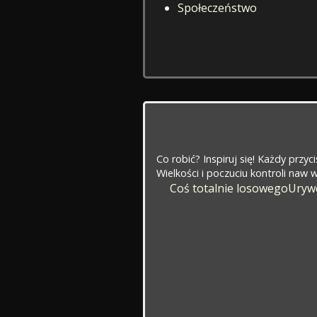
Społeczeństwo
Co robić? Inspiruj się! Każdy przy
Wielkości i poczuciu kontroli naw
Coś totalnie losowego
Urywe