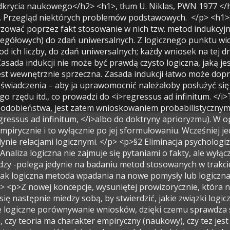
ormy teorii, że zwróceniem uwagi na stwierdzenie, czy teoria ma charakter empiryczny (naukowy), czy tez jest tautologiczna; <br> 3. porównywanie jej z innymi teoriami w celu ustalenia, czy teoria, o ile przetrwa rozmaite testy, stanowić będzie krok naprzód w dziedzinie nauki; <br> 4. sprawdzanie przez zastosowanie wniosków, które można z niej wyprowadzić; jeżeli wnioski okazały się możliwe do przyjęcia, czyli zostały zweryfikowane, wówczas czasowo teoria przetrwała test: nie ma powodu by ja odrzucić; gdy wniosków nie można przyjąć, gdy zostały sfalsyfikowane, fałszywa jest również cała teoria; </p> <p>Z teorii dedukuje się pewne zdania jednostkowe (przewidywania) za pomocą uprzednio przyjętych zdań. Spośród owych zdań wybiera się takie, których nie można wywieść z teorii obiegowej, a zwłaszcza te, które są z ta, teorią sprzeczne. Następnie podejmuje się decyzje co do tych wydedukowanych zdań, porównując je z wynikami zastosowań praktycznych i eksperymentów. Jeżeli jednostkowe wnioski okazały się możliwe do przyjęcia, czyli zostały zweryfikowane, wówczas teoria czasowo przetrwała test. Jeśli wnioski zostały sfalsyfikowane, falsyfikacja wniosków falsyfikuje również teorie, z której zostały one logicznie wyprowadzone. Decyzja pozytywna dostarcza teorii poparcia jedynie czasowego – teoria zostaje tu potwierdzona (zkorroborowana – <i>corroborated) – </i>każda późniejsza decyzja negatywna może ja obalić. </p> <p>§4. Problem demarkacji. </p> <p>Odrzucając metody indukcji powstaje zarzut, że pozbawia się nauki empiryczne tego, co najważniejsze, znosząc przez to bariery oddzielające naukę od spekulacji metafizycznej. Zdaniem Poppera metoda indukcyjna nie dostarcza dogodnego kryterium demarkacji. </p> <p>§5. Doświadczenie jako metoda. </p> <p>Empiryczny system teoretyczny musi spełniać trzy warunki: <br> 1. musi być syntetyczny, aby mógł reprezentować niesprzeczny, możliwy świat; <br> 2. musi spełniać kryterium demarkacji, nie może być metafizyczny, musi reprezentować świat możliwego doświadczenia; <br> 3. musi być systemem w pewien sposób wyróżnionym spośród innych jako system reprezentujący nasz świat możliwego doświadczenia; System ten wyróżnia fakt, iż poddany został sprawdzaniu (metodą dedukcyjną) i z prób tych wyszedł zwycięsko. Doświadczenie zatem okazuje się metodą dystynktywną, pozwalającą wyróżnić pewien teoretyczny system spośród innych. </p> <p>§6. Falsyfikowalność jako kryterium demarkacji. </p> <p>Wg logiki indukcyjnej prawdziwość oraz fałszywość wszystkich zdań nauki empirycznej powinna być ostatecznie rozstrzygalna: powinno być możliwe zarówno ich zweryfikowanie, jak tez sfalsyfikowanie. Zdaniem Poppera nie ma czegoś takiego jak indukcja, zatem teorie nigdy nie są weryfikowane empirycznie. Tylko wówczas traktuje on pewien system jako empiryczny lub naukowy, gdy poddane się on sprawdzeniu w doświadczeniu. Za kryterium demarkacji więc należy przyjąć nie weryfikowalność; lecz falsyfikowalność systemu. System musi mieć taką formę logiczną, aby testy pozwalały na decyzję w sensie negatywnym: musi być możliwe obalenie empirycznego systemu przez doświadczenie. Propozycja to opiera się na asymetrii pomiędzy weryfikowalnością a falsyfikowalnością, na asymetrii biorącej się, z logicznej for