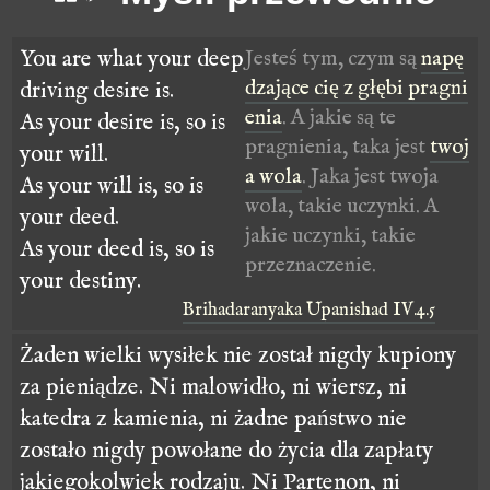
You are what your deep
Jesteś tym, czym są
napę
dzające cię z głębi pragni
driving desire is.
enia
. A jakie są te
As your desire is, so is
pragnienia, taka jest
twoj
your will.
a wola
. Jaka jest twoja
As your will is, so is
wola, takie uczynki. A
your deed.
jakie uczynki, takie
As your deed is, so is
przeznaczenie.
your destiny.
Brihadaranyaka Upanishad IV.4.5
Żaden wielki wysiłek nie został nigdy kupiony
za pieniądze. Ni malowidło, ni wiersz, ni
katedra z kamienia, ni żadne państwo nie
zostało nigdy powołane do życia dla zapłaty
jakiegokolwiek rodzaju. Ni Partenon, ni