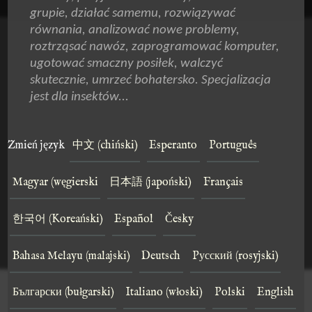
grupie, działać samemu, rozwiązywać
równania, analizować nowe problemy,
roztrząsać nawóz, zaprogramować komputer,
ugotować smaczny posiłek, walczyć
skutecznie, umrzeć bohatersko. Specjalizacja
jest dla insektów...
Zmień język
中文 (chiński)
Esperanto
Português
Magyar (węgierski
日本語 (japoński)
Français
한국어 (Koreański)
Español
Česky
Bahasa Melayu (malajski)
Deutsch
Pусский (rosyjski)
Български (bułgarski)
Italiano (włoski)
Polski
English