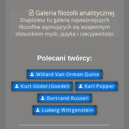
Galeria filozofii analitycznej
Znajdziesz tu galerię najważniejszych
filozofów zajmujących się wzajemnym
stosunkiem myśli, języka i rzeczywistości
Polecani twórcy:
Willard Van Orman Quine
Kurt Gödel (Goedel)
Karl Popper
Bertrand Russell
Ludwig Wittgenstein