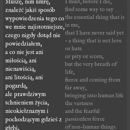
Muszę, nim umrę,
I must, before I die,
find some way to say
znaleźć jakiś sposób
the essential thing that is
wypowiedzenia tego co
in me,
we mnie najistotniejsze,
that I have never said yet
czego nigdy dotąd nie
– a thing that is not love
powiedziałem,
or hate
a co nie jest ani
or pity or scorn,
miłością, ani
but the very breath of
nienawiścią,
life,
ani litością, ani
fierce and coming from
pogardą,
far away,
ale prawdziwym
bringing into human life
tchnieniem życia,
the vastness
nieokiełznanym i
and the fearful
passionless force
pochodzącym gdzieś z
of non-human things.
głębi,