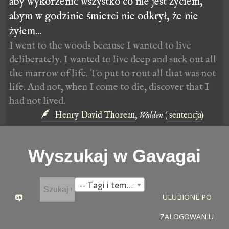
aby wykorzenić wszystko co nie jest życiem,
abym w godzinie śmierci nie odkrył, że nie
żyłem...
I went to the woods because I wanted to live
deliberately. I wanted to live deep and suck out all
the marrow of life. To put to rout all that was not
life. And not, when I come to die, discover that I
had not lived.
Henry David Thoreau
,
Walden
(
sentencja
)
Wyszukaj w Gavagai
-- Tagi i tematy --
ULUBIONE PO
ZALOGOWANIU