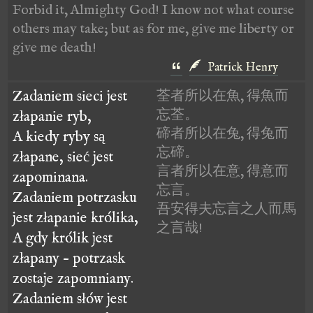
Forbid it, Almighty God! I know not what course
others may take; but as for me, give me liberty or
give me death!
Patrick Henry
Zadaniem sieci jest
荃者所以在魚, 得魚而
忘荃。
złapanie ryb,
碲者所以在兔, 得兔而
A kiedy ryby są
忘碲。
złapane, sieć jest
言者所以在意, 得意而
zapominana.
忘言。
Zadaniem potrzasku
吾安得夫忘言之人而馬
jest złapanie królika,
之言哉!
A gdy królik jest
złapany – potrzask
zostaje zapomniany.
Zadaniem słów jest