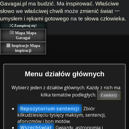
Gavagai.pl
ma
budzić
. Ma
inspirować
.
Właściwe
słowo
we
właściwej chwili
może
zmienić
świat
一
umysłem
i
rękami
gotowego
na te
słowa
człowieka
.
Zanspiruj się!
Mapa
Mapa
Gavagai
Inspiracje
Mapa
inspiracji
Menu działów głównych
Wybierz jeden z działów głównych. Każdy z nich ma
kilka tematów podległych.
Zamknij
Repozytorium sentencji
Zbiór
kilkudziesięciu tysięcy maksym, sentencji,
aforyzmów i bon motów.
Wszechświat
Gwiazdy, astronomia i