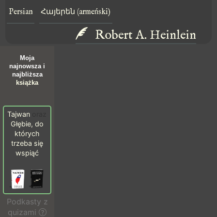
Persian
Հայերեն (armeński)
Robert A. Heinlein
Moja
najnowsza i
najbliższa
książka
Tajwan
oraz
Głębie, do
których
trzeba się
wspiąć
Podkasty z
quizami