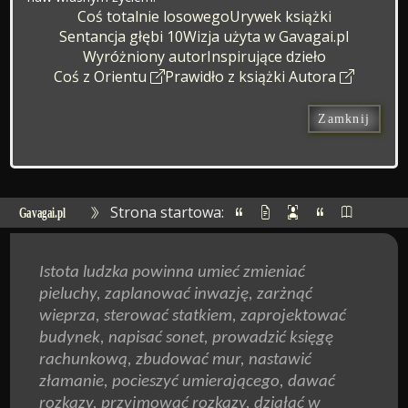
Coś totalnie losowego
Urywek książki
Sentancja głębi 10
Wizja użyta w Gavagai.pl
Wyróżniony autor
Inspirujące dzieło
Coś z Orientu
Prawidło z książki Autora
Zamknij
Strona startowa:
Gavagai.pl
Istota ludzka powinna umieć zmieniać
pieluchy, zaplanować inwazję, zarżnąć
wieprza, sterować statkiem, zaprojektować
budynek, napisać sonet, prowadzić księgę
rachunkową, zbudować mur, nastawić
złamanie, pocieszyć umierającego, dawać
rozkazy, przyjmować rozkazy, działać w