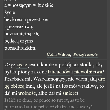
a wnoszącym w ludzkie
życie
bezkresną przestrzeń
i przeraźliwą,
beznamiętną siłę
będącą czymś
ponadludzkim.
Colin Wilson
,
Pasożyty umysłu
Czyż
życie
jest tak miłe a pokój tak słodki, aby
był kupiony za cenę
łańcuchów
i
niewolnictwa
?
Przebacz mi, Wszechmogący, nie wiem jaką
dro
gę
obiorą
inni, ale jeśliś na los mój wrażliwy, to
daj mi
wolność
, albo daj mi
śmierć
!
Is life so dear, or peace so sweet, as to be
purchased at the price of chains and slavery?